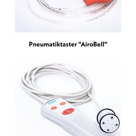
Pneumatiktaster "AiroBell"